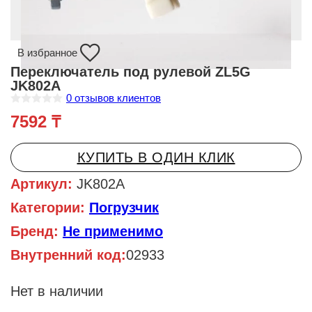
В избранное
Переключатель под рулевой ZL5G
JK802A
0
отзывов клиентов
О
7592
₸
ц
е
н
к
КУПИТЬ В ОДИН КЛИК
а
0
и
Артикул:
JK802A
з
5
Категории:
Погрузчик
Бренд:
Не применимо
Внутренний код:
02933
Нет в наличии