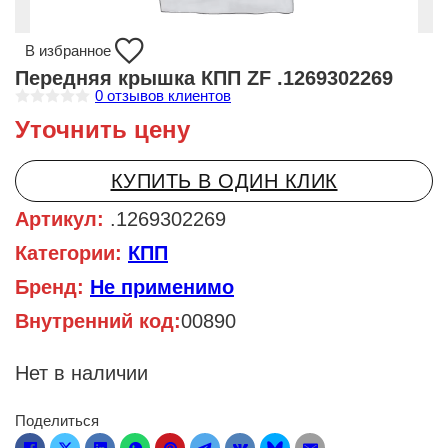
В избранное
Передняя крышка КПП ZF .1269302269
0
отзывов клиентов
О
Уточнить цену
ц
е
н
к
КУПИТЬ В ОДИН КЛИК
а
0
и
Артикул:
.1269302269
з
5
Категории:
КПП
Бренд:
Не применимо
Внутренний код:
00890
Нет в наличии
Поделиться