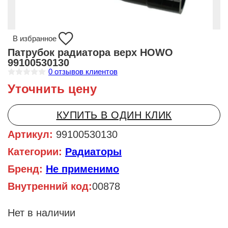
В избранное
Патрубок радиатора верх HOWO
99100530130
0
отзывов клиентов
О
Уточнить цену
ц
е
н
к
КУПИТЬ В ОДИН КЛИК
а
0
и
Артикул:
99100530130
з
5
Категории:
Радиаторы
Бренд:
Не применимо
Внутренний код:
00878
Нет в наличии