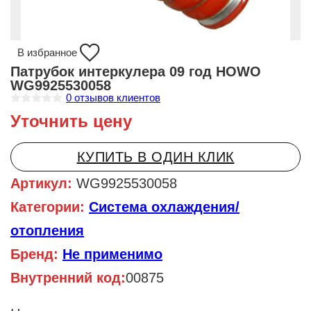
В избранное
Патрубок интеркулера 09 год HOWO
WG9925530058
0
отзывов клиентов
О
Уточнить цену
ц
е
н
к
КУПИТЬ В ОДИН КЛИК
а
0
и
Артикул:
WG9925530058
з
5
Категории:
Система охлаждения/
отопления
Бренд:
Не применимо
Внутренний код:
00875