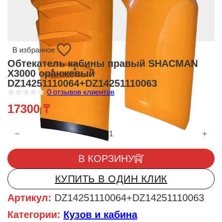
В избранное
Обтекатель кабины правый SHACMAN
X3000 оранжевый
DZ14251110064+DZ14251110063
0
отзывов клиентов
О
17300
₸
ц
е
н
Количество товара Обтекатель кабины правый SHACMAN X3
к
а
0
и
В КОРЗИНУ
з
5
КУПИТЬ В ОДИН КЛИК
Артикул:
DZ14251110064+DZ14251110063
Категории:
Кузов и кабина