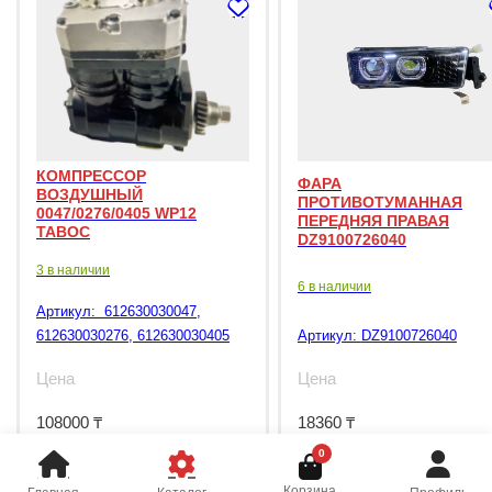
КОМПРЕССОР
ФАРА
ВОЗДУШНЫЙ
ПРОТИВОТУМАННАЯ
0047/0276/0405 WP12
ПЕРЕДНЯЯ ПРАВАЯ
TABOC
DZ9100726040
3 в наличии
6 в наличии
Артикул:
612630030047,
612630030276, 612630030405
Артикул:
DZ9100726040
Цена
Цена
108000
₸
18360
₸
0
Корзина