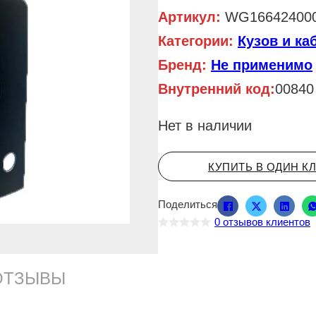
Артикул:
WG16642400
Категории:
Кузов и ка
Бренд:
Не применимо
Внутренний код:
00840
Нет в наличии
КУПИТЬ В ОДИН К
Поделиться
0
отзывов клиентов
О
ц
е
н
ОТЗЫВЫ
к
а
0
и