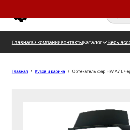
Поиск това
Главная
О компании
Контакты
Каталог
Весь асс
Главная
/
Кузов и кабина
/
Обтекатель фар HW A7 L ч