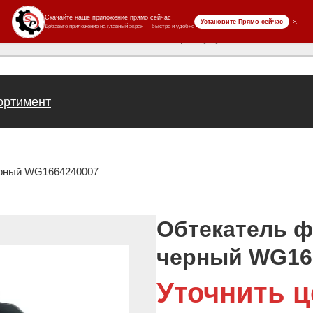
ров
ортимент
ерный WG1664240007
Обтекатель ф
черный WG16
Уточнить ц