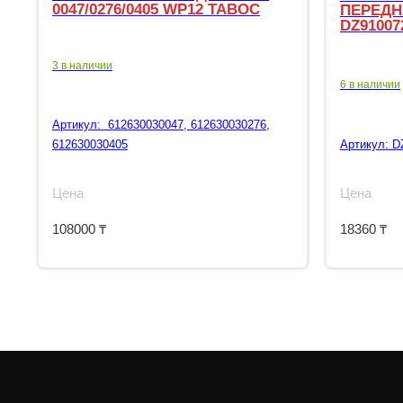
0047/0276/0405 WP12 TABOC
ПЕРЕДН
DZ91007
3 в наличии
6 в наличии
Артикул:
612630030047, 612630030276,
612630030405
Артикул:
D
Цена
Цена
108000
₸
18360
₸