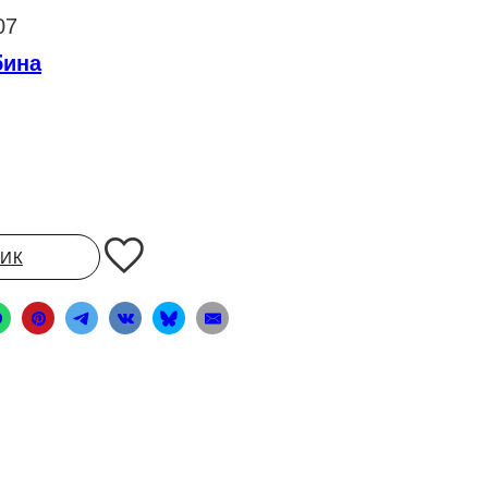
07
бина
ЛИК