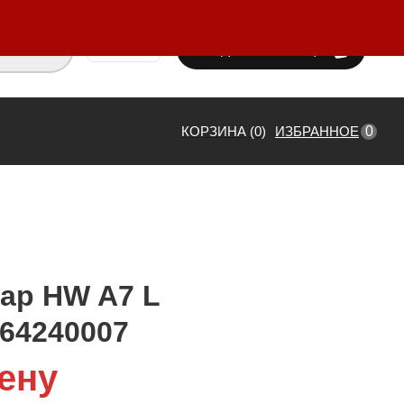
ВХОД / РЕГИСТРАЦИЯ
₸ KZT
0
КОРЗИНА (0)
ИЗБРАННОЕ
ар HW A7 L
64240007
ену