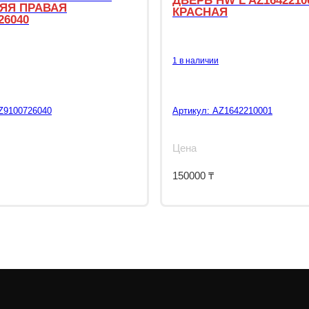
ДВЕРЬ HW L AZ1642210
ЯЯ ПРАВАЯ
КРАСНАЯ
26040
1 в наличии
Z9100726040
Артикул:
AZ1642210001
Цена
150000
₸