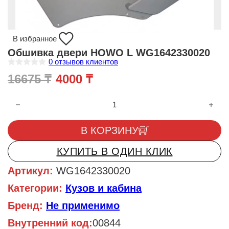
В избранное
Обшивка двери HOWO L WG1642330020
0
отзывов клиентов
О
Первоначальная цена состав
Текущая цена: 4000 ₸.
16675
₸
4000
₸
ц
е
н
Количество товара Обшивка двери HOWO L WG1642330020
к
а
0
и
В КОРЗИНУ
з
5
КУПИТЬ В ОДИН КЛИК
Артикул:
WG1642330020
Категории:
Кузов и кабина
Бренд:
Не применимо
Внутренний код:
00844