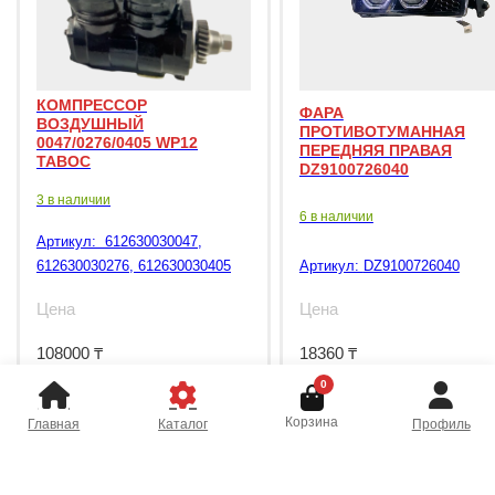
КОМПРЕССОР
ФАРА
ВОЗДУШНЫЙ
ПРОТИВОТУМАННАЯ
0047/0276/0405 WP12
ПЕРЕДНЯЯ ПРАВАЯ
TABOC
DZ9100726040
3 в наличии
6 в наличии
Артикул:
612630030047,
612630030276, 612630030405
Артикул:
DZ9100726040
Цена
Цена
108000
₸
18360
₸
0
Корзина
Главная
Каталог
Профиль