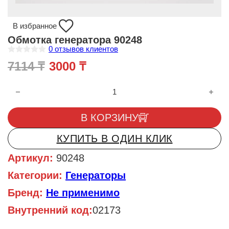
В избранное
Обмотка генератора 90248
0
отзывов клиентов
О
Первоначальная цена составл
Текущая цена: 3000 ₸.
7114
₸
3000
₸
ц
е
н
Количество товара Обмотка генератора 90248
к
а
0
и
В КОРЗИНУ
з
5
КУПИТЬ В ОДИН КЛИК
Артикул:
90248
Категории:
Генераторы
Бренд:
Не применимо
Внутренний код:
02173