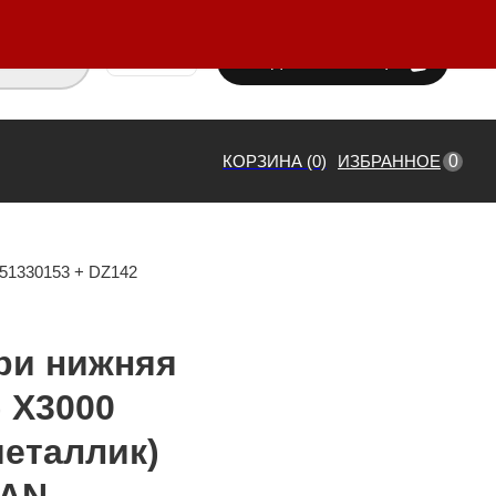
ВХОД / РЕГИСТРАЦИЯ
₸ KZT
0
КОРЗИНА (0)
ИЗБРАННОЕ
51330153 + DZ142
ри нижняя
) X3000
еталлик)