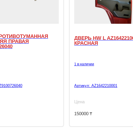
РОТИВОТУМАННАЯ
ДВЕРЬ HW L AZ1642210
ЯЯ ПРАВАЯ
КРАСНАЯ
26040
1 в наличии
Z9100726040
Артикул:
AZ1642210001
Цена
150000
₸