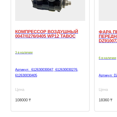
КОМПРЕССОР ВОЗДУШНЫЙ
ФАРА П
0047/0276/0405 WP12 TABOC
ПЕРЕДН
DZ91007
3 в наличии
6 в наличии
Артикул:
612630030047, 612630030276,
612630030405
Артикул:
D
Цена
Цена
108000
₸
18360
₸