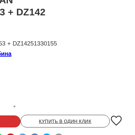
MAN
3 + DZ142
53 + DZ14251330155
бина
вери нижняя (пластиковая) X3000 (оранжевый металлик) лева
КУПИТЬ В ОДИН КЛИК