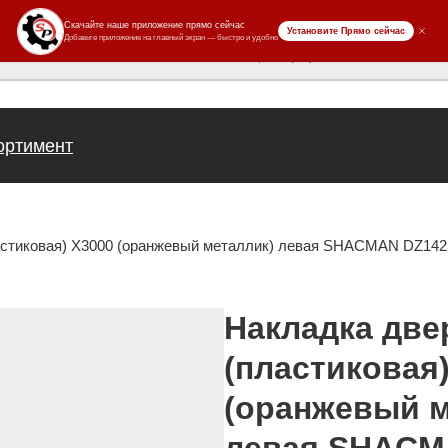
ров
ортимент
астиковая) X3000 (оранжевый металлик) левая SHACMAN DZ142
Накладка две
(пластиковая
(оранжевый м