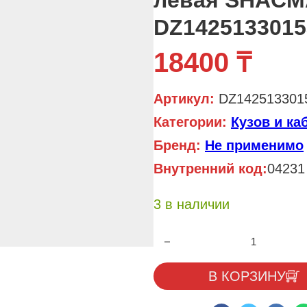
левая SHAC
DZ1425133015
18400
₸
Артикул:
DZ142513301
Категории:
Кузов и ка
Бренд:
Не применимо
Внутренний код:
04231
3 в наличии
Количество товара Накладка д
В КОРЗИНУ