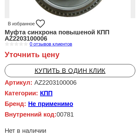
В избранное
Муфта синхрона повышеной КПП
AZ2203100006
0
отзывов клиентов
О
Уточнить цену
ц
е
н
к
КУПИТЬ В ОДИН КЛИК
а
0
и
Артикул:
AZ2203100006
з
5
Категории:
КПП
Бренд:
Не применимо
Внутренний код:
00781
Нет в наличии