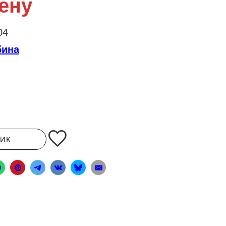
ену
04
бина
ЛИК