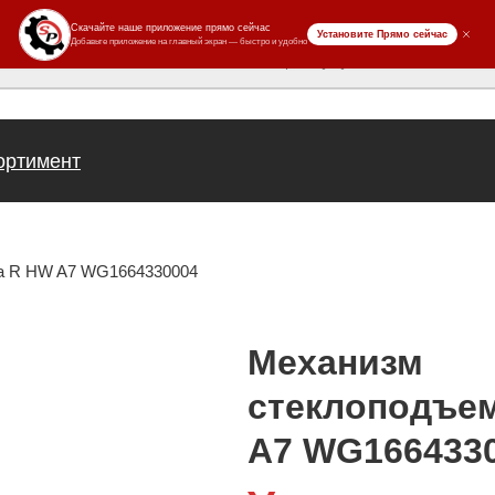
ров
ортимент
а R HW A7 WG1664330004
Механизм
стеклоподъе
A7 WG166433