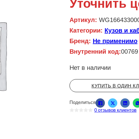
Уточнить ц
Артикул:
WG16643300
Категории:
Кузов и ка
Бренд:
Не применимо
Внутренний код:
00769
Нет в наличии
КУПИТЬ В ОДИН К
Поделиться
0
отзывов клиентов
О
ц
е
н
к
а