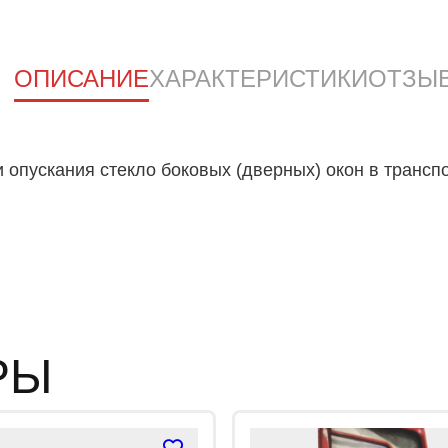
0
и
з
5
ОПИСАНИЕ
ХАРАКТЕРИСТИКИ
ОТЗЫ
пускания стекло боковых (дверных) окон в транспо
РЫ