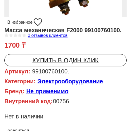
В избранное
Масса механическая F2000 99100760100.
0
отзывов клиентов
О
1700
₸
ц
е
н
к
КУПИТЬ В ОДИН КЛИК
а
0
и
Артикул:
99100760100.
з
5
Категории:
Электрооборудование
Бренд:
Не применимо
Внутренний код:
00756
Нет в наличии
Поделиться