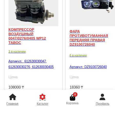
КОМПРЕССОР
ФАРА
ВОЗДУШНЫЙ
ПРОТИВОТУМАННАЯ
0047/0276/0405 WP12
ПЕРЕДНЯЯ ПРАВАЯ
TABOC
DZ9100726040
3 в наличии
6 в наличии
Артикул:
612630030047,
612630030276, 612630030405
Артикул:
DZ9100726040
Цена
Цена
108000
₸
18360
₸
0
Корзина
Главная
Каталог
Профиль