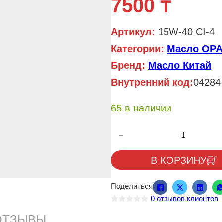
7500
₸
Артикул:
15W-40 CI-4
Категории:
Масло OP
Бренд:
Масло Китай
Внутренний код:
04284
65 в наличии
Количество товара Масло для д
В КОРЗИНУ
Поделиться
0
отзывов клиентов
О
ц
ОТЗЫВЫ
е