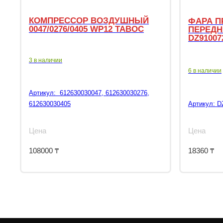
КОМПРЕССОР ВОЗДУШНЫЙ
ФАРА П
0047/0276/0405 WP12 TABOC
ПЕРЕДН
DZ91007
3 в наличии
6 в наличии
Артикул:
612630030047, 612630030276,
612630030405
Артикул:
D
Цена
Цена
108000
₸
18360
₸