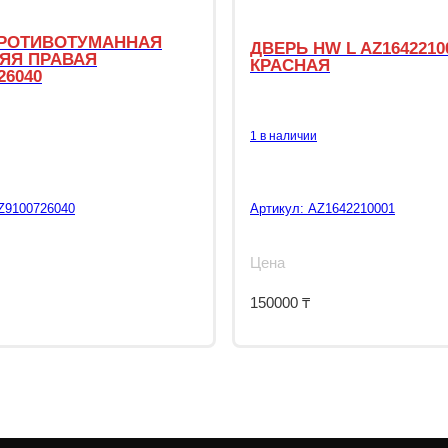
РОТИВОТУМАННАЯ
ДВЕРЬ HW L AZ1642210
ЯЯ ПРАВАЯ
КРАСНАЯ
26040
1 в наличии
Z9100726040
Артикул:
AZ1642210001
Цена
150000
₸