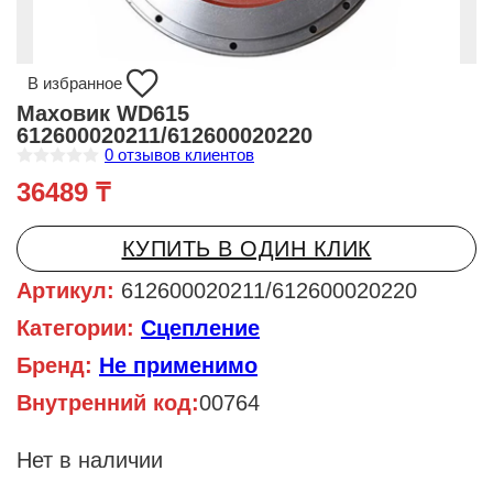
В избранное
Маховик WD615
612600020211/612600020220
0
отзывов клиентов
О
36489
₸
ц
е
н
к
КУПИТЬ В ОДИН КЛИК
а
0
и
Артикул:
612600020211/612600020220
з
5
Категории:
Сцепление
Бренд:
Не применимо
Внутренний код:
00764
Нет в наличии