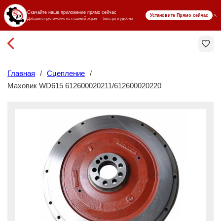
₸ KZT
Главная
/
Сцепление
/
Маховик WD615 612600020211/612600020220