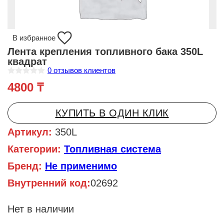
В избранное
Лента крепления топливного бака 350L
квадрат
0
отзывов клиентов
О
4800
₸
ц
е
н
к
КУПИТЬ В ОДИН КЛИК
а
0
и
Артикул:
350L
з
5
Категории:
Топливная система
Бренд:
Не применимо
Внутренний код:
02692
Нет в наличии