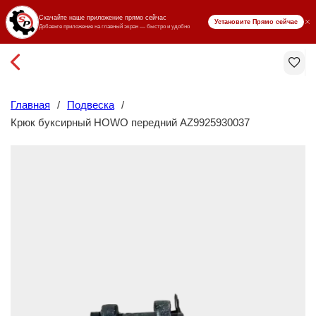
₸ KZT
Главная
/
Подвеска
/
Крюк буксирный HOWO передний AZ9925930037