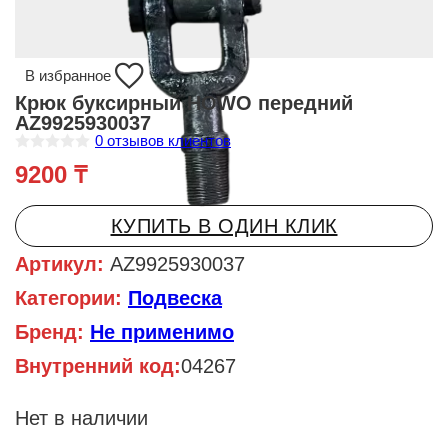
В избранное
Крюк буксирный HOWO передний
AZ9925930037
0
отзывов клиентов
О
9200
₸
ц
е
н
к
КУПИТЬ В ОДИН КЛИК
а
0
и
Артикул:
AZ9925930037
з
5
Категории:
Подвеска
Бренд:
Не применимо
Внутренний код:
04267
Нет в наличии