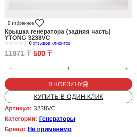
В избранное
Крышка генератора (задняя часть)
YTONG 3238VC
0
отзывов клиентов
О
Первоначальная цена состав
Текущая цена: 500 ₸.
11971
₸
500
₸
ц
е
н
Количество товара Крышка генератора (задняя часть) YTON
к
а
0
и
В КОРЗИНУ
з
5
КУПИТЬ В ОДИН КЛИК
Артикул:
3238VC
Категории:
Генераторы
Бренд:
Не применимо