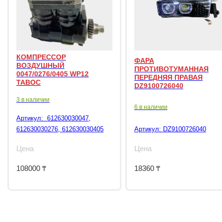
КОМПРЕССОР
ФАРА
ВОЗДУШНЫЙ
ПРОТИВОТУМАННАЯ
0047/0276/0405 WP12
ПЕРЕДНЯЯ ПРАВАЯ
TABOC
DZ9100726040
3 в наличии
6 в наличии
Артикул:
612630030047,
612630030276, 612630030405
Артикул:
DZ9100726040
Цена
Цена
108000
₸
18360
₸