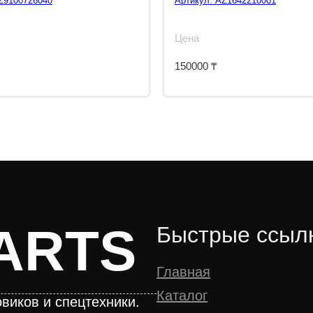
Z9100726040
Артикул:
AZ1642210001
Цена
150000
₸
ARTS
Быстрые ссыл
Главная
Каталог
виков и спецтехники.