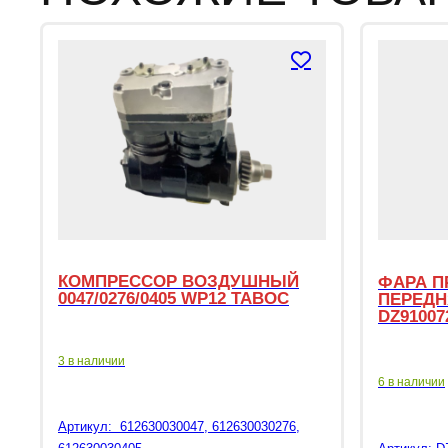
КОМПРЕССОР ВОЗДУШНЫЙ
ФАРА П
0047/0276/0405 WP12 TABOC
ПЕРЕДН
DZ91007
3 в наличии
6 в наличии
Артикул:
612630030047, 612630030276,