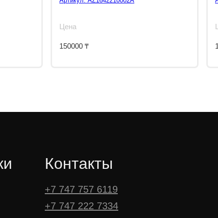
Артикул:
AZ1642210002A
Цена
150000
₸
ки
Контакты
+7 747 757 6119
+7 747 222 7334