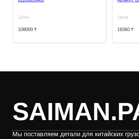
612630030405
Артикул:
D
Цена
Цена
108000
₸
18360
₸
SAIMAN.P
Мы поставляем детали для китайских грузо