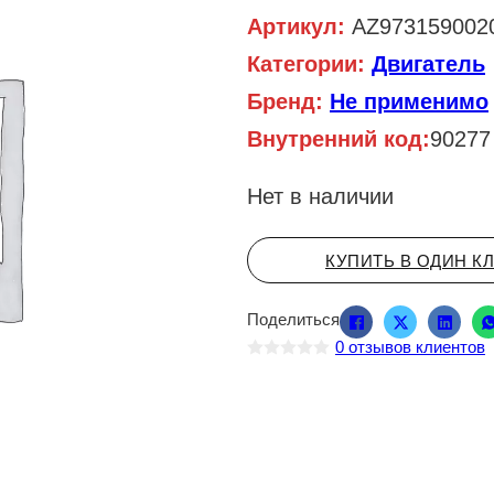
Артикул:
AZ973159002
Категории:
Двигатель
Бренд:
Не применимо
Внутренний код:
90277
Нет в наличии
КУПИТЬ В ОДИН К
Поделиться
0
отзывов клиентов
О
ц
е
н
к
а
0
и