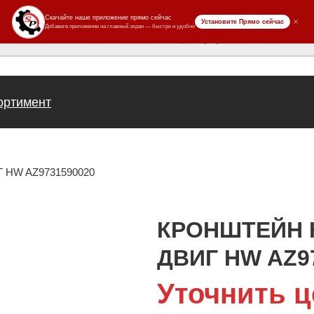
ров
ортимент
HW AZ9731590020
КРОНШТЕЙН 
ДВИГ HW AZ9
Уточнить ц