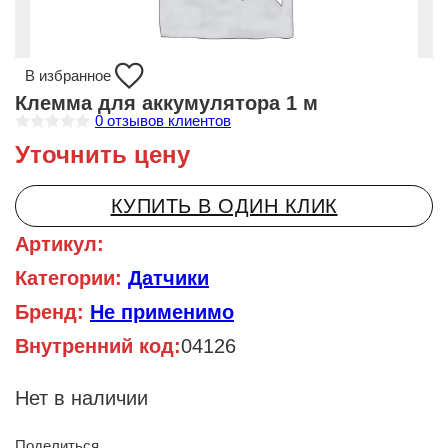
В избранное
Клемма для аккумулятора 1 м
0
отзывов клиентов
О
Уточнить цену
ц
е
н
к
КУПИТЬ В ОДИН КЛИК
а
0
и
Артикул:
з
5
Категории:
Датчики
Бренд:
Не применимо
Внутренний код:
04126
Нет в наличии
Поделиться