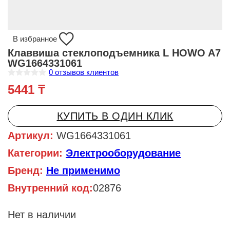
В избранное
Клаввиша стеклоподъемника L HOWO A7
WG1664331061
0
отзывов клиентов
О
5441
₸
ц
е
н
к
КУПИТЬ В ОДИН КЛИК
а
0
и
Артикул:
WG1664331061
з
5
Категории:
Электрооборудование
Бренд:
Не применимо
Внутренний код:
02876
Нет в наличии