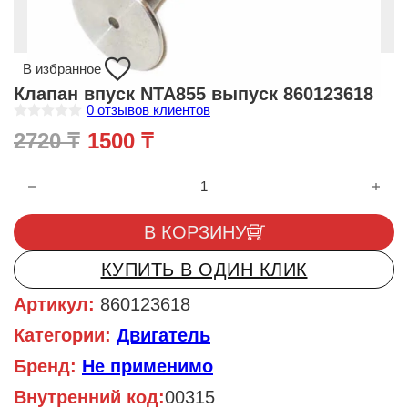
В избранное
Клапан впуск NTA855 выпуск 860123618
0
отзывов клиентов
О
Первоначальная цена составл
Текущая цена: 1500 ₸.
2720
₸
1500
₸
ц
е
н
Количество товара Клапан впуск NTA855 выпуск 860123618
к
а
0
и
В КОРЗИНУ
з
5
КУПИТЬ В ОДИН КЛИК
Артикул:
860123618
Категории:
Двигатель
Бренд:
Не применимо
Внутренний код:
00315