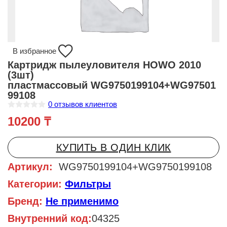
В избранное
Картридж пылеуловителя HOWO 2010
(3шт)
пластмассовый WG9750199104+WG97501
99108
0
отзывов клиентов
О
10200
₸
ц
е
н
к
КУПИТЬ В ОДИН КЛИК
а
0
и
Артикул:
WG9750199104+WG9750199108
з
5
Категории:
Фильтры
Бренд:
Не применимо
Внутренний код:
04325