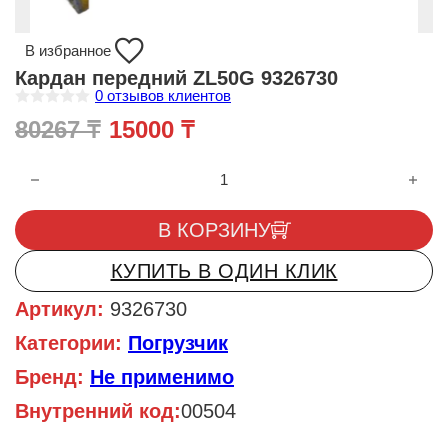
В избранное
Кардан передний ZL50G 9326730
0
отзывов клиентов
О
Первоначальная цена состав
Текущая цена: 15000 
80267
₸
15000
₸
ц
е
н
Количество товара Кардан передний ZL50G 9326730
к
а
0
и
В КОРЗИНУ
з
5
КУПИТЬ В ОДИН КЛИК
Артикул:
9326730
Категории:
Погрузчик
Бренд:
Не применимо
Внутренний код:
00504