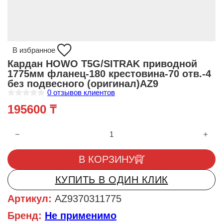
В избранное
Кардан HOWO T5G/SITRAK приводной
1775мм фланец-180 крестовина-70 отв.-4
без подвесного (оригинал)AZ9
0
отзывов клиентов
О
195600
₸
ц
е
н
Количество товара Кардан HOWO T5G/SITRAK приводной 1775м
к
а
0
и
В КОРЗИНУ
з
5
КУПИТЬ В ОДИН КЛИК
Артикул:
AZ9370311775
Бренд:
Не применимо