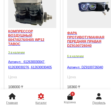
КОМПРЕССОР
ФАРА
ВОЗДУШНЫЙ
ПРОТИВОТУМАННАЯ
0047/0276/0405 WP12
ПЕРЕДНЯЯ ПРАВАЯ
TABOC
DZ9100726040
3 в наличии
6 в наличии
Артикул:
612630030047,
612630030276, 612630030405
Артикул:
DZ9100726040
Цена
Цена
108000
₸
18360
₸
0
Корзина
Главная
Каталог
Профиль