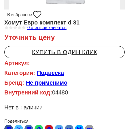
В избранное
Хомут Евро комплект d 31
0
отзывов клиентов
О
Уточнить цену
ц
е
н
к
КУПИТЬ В ОДИН КЛИК
а
0
и
Артикул:
з
5
Категории:
Подвеска
Бренд:
Не применимо
Внутренний код:
04480
Нет в наличии
Поделиться