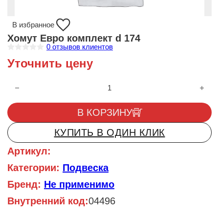
В избранное
Хомут Евро комплект d 174
0
отзывов клиентов
О
Уточнить цену
ц
е
н
Количество товара Хомут Евро комплект d 174
к
а
0
и
В КОРЗИНУ
з
5
КУПИТЬ В ОДИН КЛИК
Артикул:
Категории:
Подвеска
Бренд:
Не применимо
Внутренний код:
04496