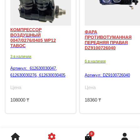
КОМПРЕССОР
ФАРА
ВОЗДУШНЫЙ
ПРОТИВОТУМАННАЯ
0047/0276/0405 WP12
ПЕРЕДНЯЯ ПРАВАЯ
TABOC
DZ9100726040
3 в наличии
6 в наличии
Артикул:
612630030047,
612630030276, 612630030405
Артикул:
DZ9100726040
Цена
Цена
108000
₸
18360
₸
0