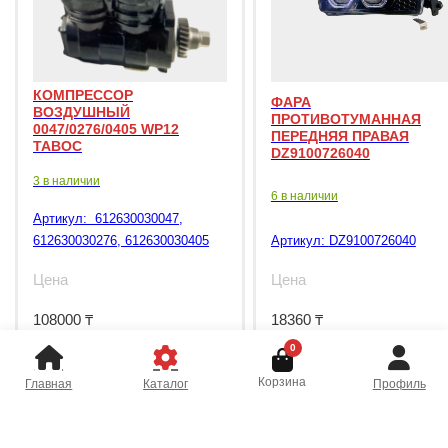
КОМПРЕССОР
ФАРА
ВОЗДУШНЫЙ
ПРОТИВОТУМАННАЯ
0047/0276/0405 WP12
ПЕРЕДНЯЯ ПРАВАЯ
TABOC
DZ9100726040
3 в наличии
6 в наличии
Артикул:
612630030047,
612630030276, 612630030405
Артикул:
DZ9100726040
Цена
Цена
108000
₸
18360
₸
0
Корзина
Главная
Каталог
Профиль