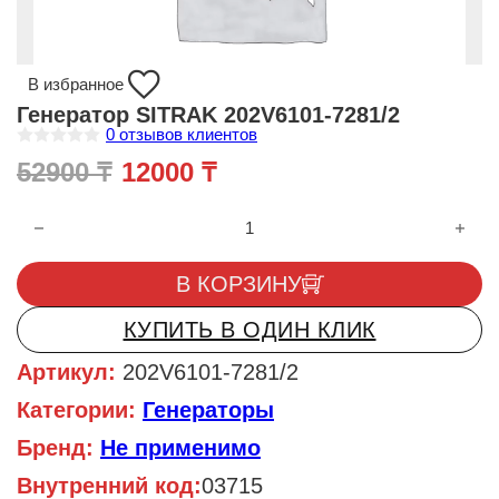
В избранное
Генератор SITRAK 202V6101-7281/2
0
отзывов клиентов
О
Первоначальная цена состав
Текущая цена: 12000 
52900
₸
12000
₸
ц
е
н
Количество товара Генератор SITRAK 202V6101-7281/2
к
а
0
и
В КОРЗИНУ
з
5
КУПИТЬ В ОДИН КЛИК
Артикул:
202V6101-7281/2
Категории:
Генераторы
Бренд:
Не применимо
Внутренний код:
03715