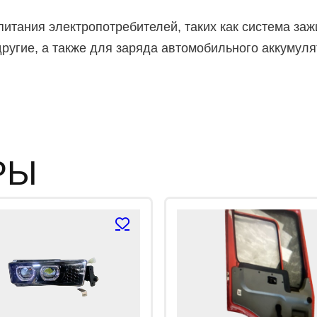
з
5
итания электропотребителей, таких как система заж
другие, а также для заряда автомобильного аккумуля
РЫ