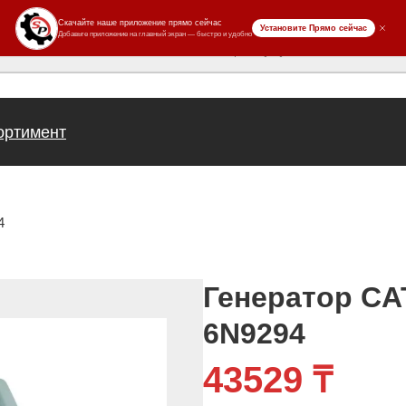
ров
ортимент
4
Генератор CA
6N9294
43529
₸