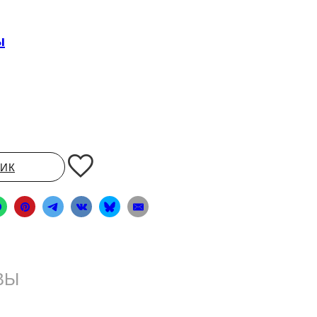
ы
ЛИК
ВЫ