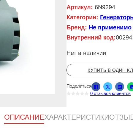
Артикул:
6N9294
Категории:
Генератор
Бренд:
Не применимо
Внутренний код:
00294
Нет в наличии
КУПИТЬ В ОДИН К
Поделиться
0
отзывов клиентов
О
ц
е
н
ОПИСАНИЕ
ХАРАКТЕРИСТИКИ
ОТЗЫ
к
а
0
и