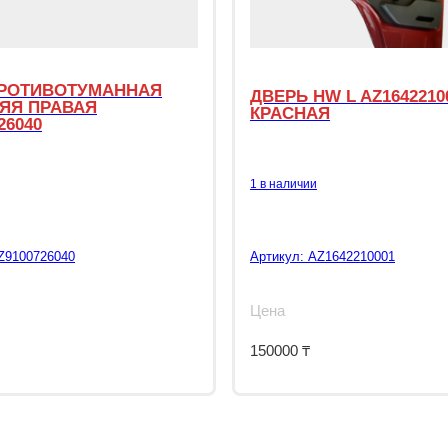
РОТИВОТУМАННАЯ
ДВЕРЬ HW L AZ1642210
ЯЯ ПРАВАЯ
КРАСНАЯ
26040
1 в наличии
Z9100726040
Артикул:
AZ1642210001
Цена
150000
₸