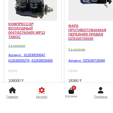
КОМПРЕССОР
ФАРА
ВОЗДУШНЫЙ
ПРОТИВОТУМАННАЯ
0047/0276/0405 WP12
ПЕРЕДНЯЯ ПРАВАЯ
TABOC
DZ9100726040
3 в наличии
6 в наличии
Артикул:
612630030047,
612630030276, 612630030405
Артикул:
DZ9100726040
Цена
Цена
108000
₸
18360
₸
0
Корзина
Главная
Каталог
Профиль