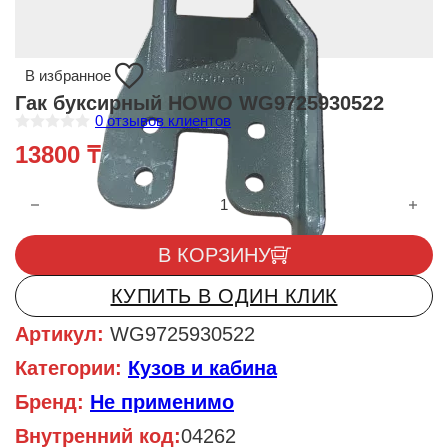
В избранное
Гак буксирный HOWO WG9725930522
0
отзывов клиентов
О
13800
₸
ц
е
н
Количество товара Гак буксирный HOWO WG9725930522
к
а
0
и
В КОРЗИНУ
з
5
КУПИТЬ В ОДИН КЛИК
Артикул:
WG9725930522
Категории:
Кузов и кабина
Бренд:
Не применимо
Внутренний код:
04262