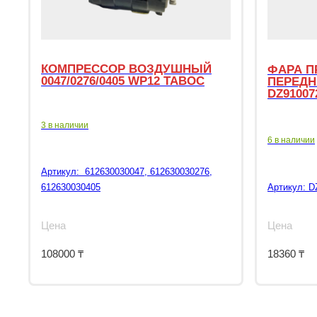
КОМПРЕССОР ВОЗДУШНЫЙ
ФАРА П
0047/0276/0405 WP12 TABOC
ПЕРЕДН
DZ91007
3 в наличии
6 в наличии
Артикул:
612630030047, 612630030276,
612630030405
Артикул:
D
Цена
Цена
108000
₸
18360
₸