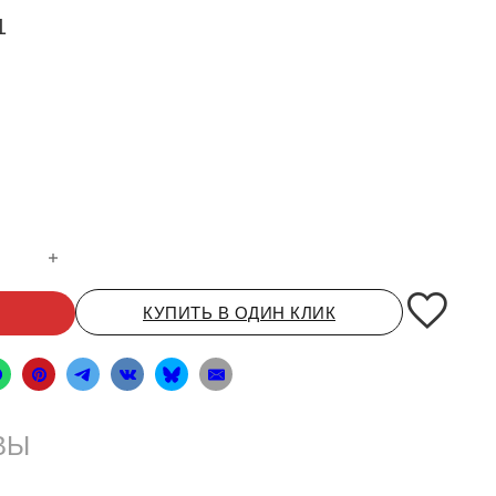
1
ний HW L AZ9719818001
КУПИТЬ В ОДИН КЛИК
ВЫ