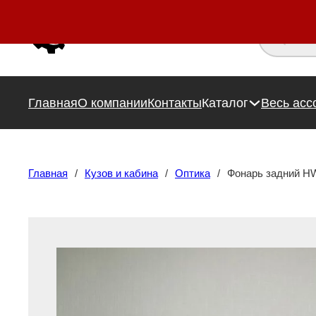
Поиск това
Главная
О компании
Контакты
Каталог
Весь асс
Главная
/
Кузов и кабина
/
Оптика
/
Фонарь задний H