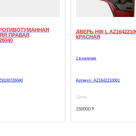
РОТИВОТУМАННАЯ
ДВЕРЬ HW L AZ1642210
ЯЯ ПРАВАЯ
КРАСНАЯ
26040
1 в наличии
Z9100726040
Артикул:
AZ1642210001
Цена
150000
₸