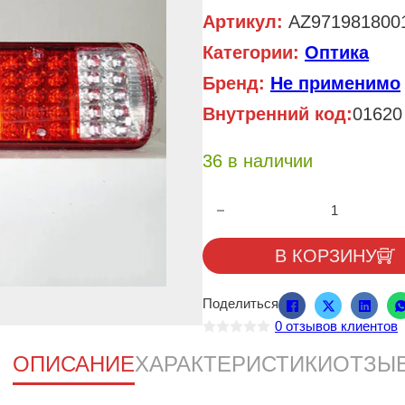
Артикул:
AZ971981800
Категории:
Оптика
Бренд:
Не применимо
Внутренний код:
01620
36 в наличии
Количество товара Фонарь зад
В КОРЗИНУ
Поделиться
0
отзывов клиентов
О
ц
ОПИСАНИЕ
ХАРАКТЕРИСТИКИ
ОТЗЫ
е
н
к