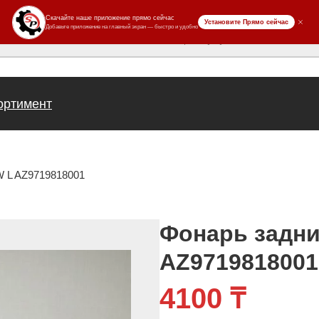
ров
ортимент
W L AZ9719818001
Фонарь задни
AZ9719818001
4100
₸