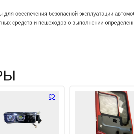
а
0
и
для обеспечения безопасной эксплуатации автомоб
з
5
тных средств и пешеходов о выполнении определенн
РЫ