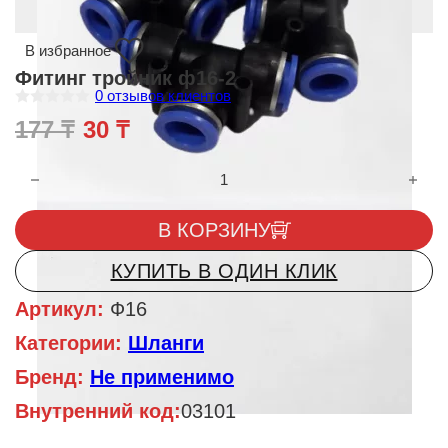
В избранное
Фитинг тройник ф16-2
0
отзывов клиентов
О
Первоначальная цена составля
Текущая цена: 30 ₸.
177
₸
30
₸
ц
е
н
Количество товара Фитинг тройник ф16-2
к
а
0
и
В КОРЗИНУ
з
5
КУПИТЬ В ОДИН КЛИК
Артикул:
Ф16
Категории:
Шланги
Бренд:
Не применимо
Внутренний код:
03101