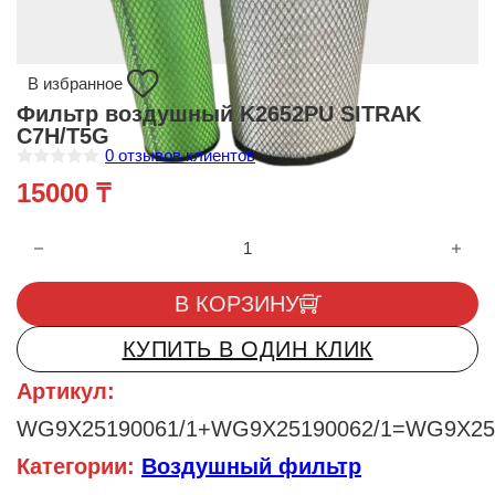
В избранное
Фильтр воздушный K2652PU SITRAK
C7H/T5G
0
отзывов клиентов
О
15000
₸
ц
е
н
Количество товара Фильтр воздушный K2652PU SITRAK C7H
к
а
0
и
В КОРЗИНУ
з
5
КУПИТЬ В ОДИН КЛИК
Артикул:
WG9X25190061/1+WG9X25190062/1=WG9X25
Категории:
Воздушный фильтр