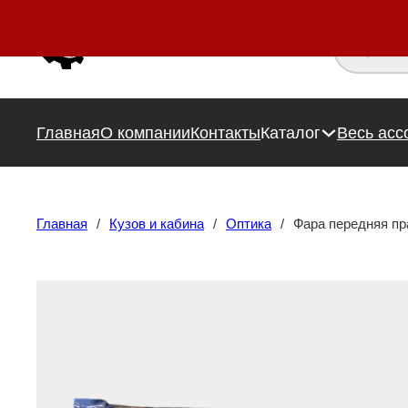
Поиск това
Главная
О компании
Контакты
Каталог
Весь асс
Главная
/
Кузов и кабина
/
Оптика
/
Фара передняя пр