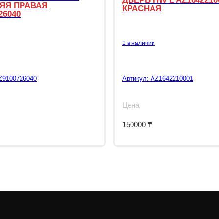
ДВЕРЬ HW L AZ1642210
ЯЯ ПРАВАЯ
КРАСНАЯ
26040
1 в наличии
Z9100726040
Артикул:
AZ1642210001
Цена
150000
₸