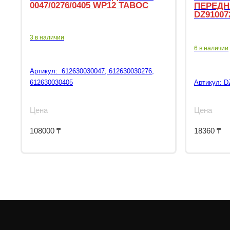
0047/0276/0405 WP12 TABOC
ПЕРЕДН
DZ91007
3 в наличии
6 в наличии
Артикул:
612630030047, 612630030276,
612630030405
Артикул:
D
Цена
Цена
108000
₸
18360
₸