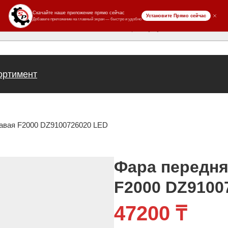
ров
ортимент
авая F2000 DZ9100726020 LED
Фара передня
F2000 DZ9100
47200
₸