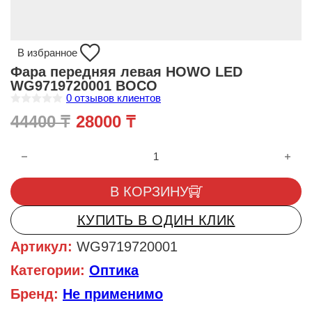
В избранное
Фара передняя левая HOWO LED
WG9719720001 BOCO
0
отзывов клиентов
О
Первоначальная цена состав
Текущая цена: 28000 
44400
₸
28000
₸
ц
е
н
Количество товара Фара передняя левая HOWO LED WG971
к
а
0
и
В КОРЗИНУ
з
5
КУПИТЬ В ОДИН КЛИК
Артикул:
WG9719720001
Категории:
Оптика
Бренд:
Не применимо