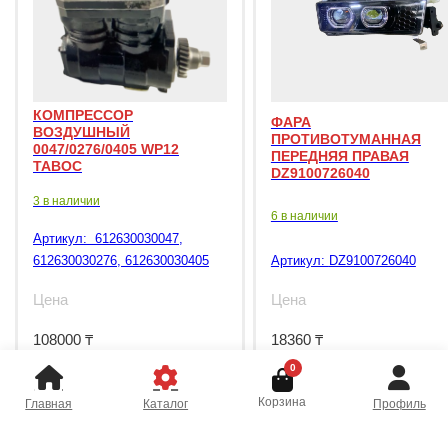
КОМПРЕССОР
ФАРА
ВОЗДУШНЫЙ
ПРОТИВОТУМАННАЯ
0047/0276/0405 WP12
ПЕРЕДНЯЯ ПРАВАЯ
TABOC
DZ9100726040
3 в наличии
6 в наличии
Артикул:
612630030047,
612630030276, 612630030405
Артикул:
DZ9100726040
Цена
Цена
108000
₸
18360
₸
0
Корзина
Главная
Каталог
Профиль