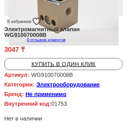
В избранное
Электромагнитный клапан
WG910070008B
0
отзывов клиентов
О
3047
₸
ц
е
н
к
КУПИТЬ В ОДИН КЛИК
а
0
и
Артикул:
WG910070008B
з
5
Категории:
Электрооборудование
Бренд:
Не применимо
Внутренний код:
01753
Нет в наличии