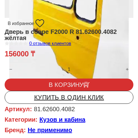
В избранное
Дверь в сборе F2000 R 81.62600.4082
жёлтая
0
отзывов клиентов
О
156000
₸
ц
е
н
Количество товара Дверь в сборе F2000 R 81.62600.4082 жёл
к
а
0
и
В КОРЗИНУ
з
5
КУПИТЬ В ОДИН КЛИК
Артикул:
81.62600.4082
Категории:
Кузов и кабина
Бренд:
Не применимо