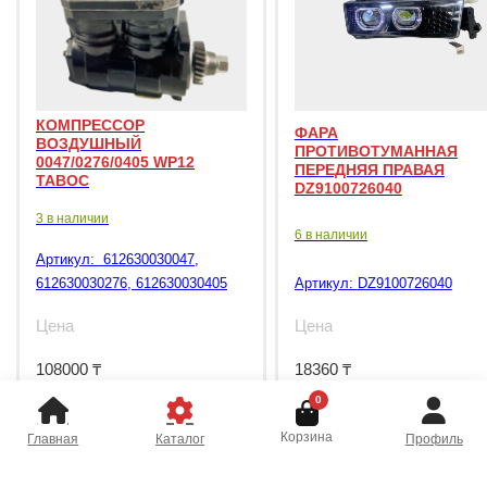
КОМПРЕССОР
ФАРА
ВОЗДУШНЫЙ
ПРОТИВОТУМАННАЯ
0047/0276/0405 WP12
ПЕРЕДНЯЯ ПРАВАЯ
TABOC
DZ9100726040
3 в наличии
6 в наличии
Артикул:
612630030047,
612630030276, 612630030405
Артикул:
DZ9100726040
Цена
Цена
108000
₸
18360
₸
0
Корзина
Главная
Каталог
Профиль