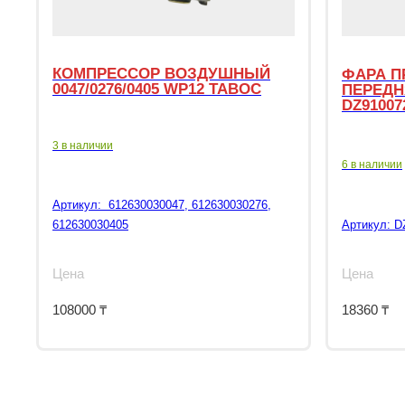
КОМПРЕССОР ВОЗДУШНЫЙ
ФАРА П
0047/0276/0405 WP12 TABOC
ПЕРЕДН
DZ91007
3 в наличии
6 в наличии
Артикул:
612630030047, 612630030276,
612630030405
Артикул:
D
Цена
Цена
108000
₸
18360
₸