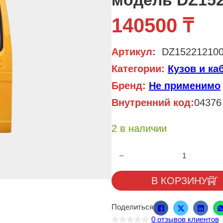
модель DZ152
140500
₸
Артикул:
DZ15221210
Категории:
Кузов и ка
Бренд:
Не применимо
Внутренний код:
04376
2 в наличии
Количество товара Дверь каби
В КОРЗИНУ
Поделиться
0
отзывов клиентов