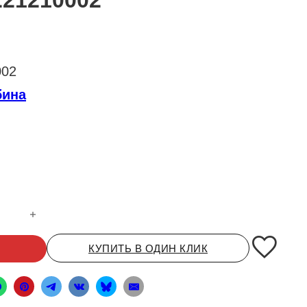
21210002
002
бина
ны SHAANXI M3000 в сборе правая желтый новая модель DZ152
КУПИТЬ В ОДИН КЛИК