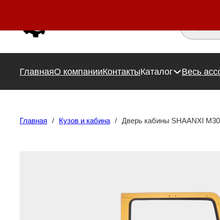
Поиск това
Главная
О компании
Контакты
Каталог
Весь асс
Главная
/
Кузов и кабина
/
Дверь кабины SHAANXI M300