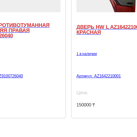
РОТИВОТУМАННАЯ
ДВЕРЬ HW L AZ1642210
ЯЯ ПРАВАЯ
КРАСНАЯ
26040
1 в наличии
Z9100726040
Артикул:
AZ1642210001
Цена
150000
₸