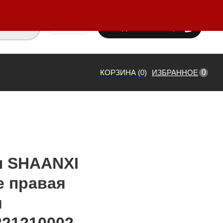
ВХОД / РЕГИСТРАЦИЯ
₸ KZT
0
КОРЗИНА (0)
ИЗБРАННОЕ
ы SHAANXI
е правая
я