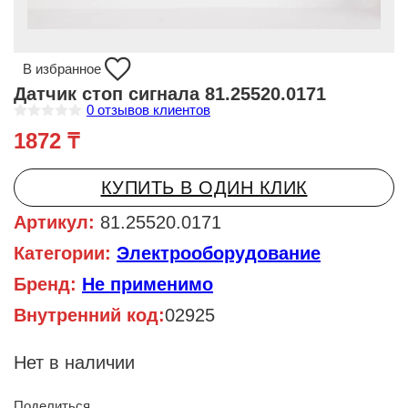
В избранное
Датчик стоп сигнала 81.25520.0171
0
отзывов клиентов
О
1872
₸
ц
е
н
к
КУПИТЬ В ОДИН КЛИК
а
0
и
Артикул:
81.25520.0171
з
5
Категории:
Электрооборудование
Бренд:
Не применимо
Внутренний код:
02925
Нет в наличии
Поделиться