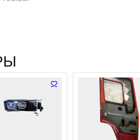
н
к
а
0
и
з
5
РЫ