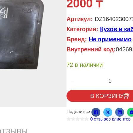
2000
₸
Артикул:
DZ164023007
Категории:
Кузов и ка
Бренд:
Не применимо
Внутренний код:
04269
72 в наличии
Количество товара Брызговик F
В КОРЗИНУ
Поделиться
0
отзывов клиентов
О
ц
ОТЗЫВЫ
е