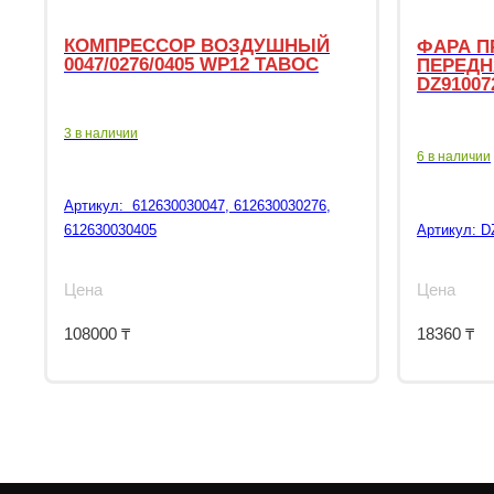
КОМПРЕССОР ВОЗДУШНЫЙ
ФАРА П
0047/0276/0405 WP12 TABOC
ПЕРЕДН
DZ91007
3 в наличии
6 в наличии
Артикул:
612630030047, 612630030276,
612630030405
Артикул:
D
Цена
Цена
108000
₸
18360
₸