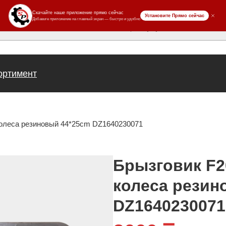
ров
ортимент
колеса резиновый 44*25cm DZ1640230071
Брызговик F2
колеса резин
DZ1640230071