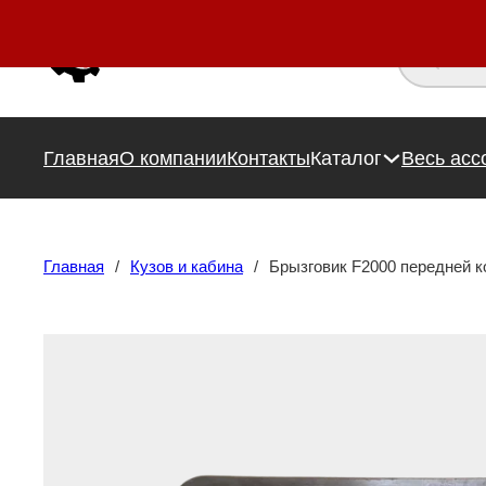
Поиск това
Главная
О компании
Контакты
Каталог
Весь асс
Главная
/
Кузов и кабина
/
Брызговик F2000 передней 