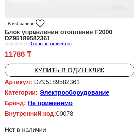
В избранное
Блок управления отопления F2000
DZ95189582361
0
отзывов клиентов
О
11786
₸
ц
е
н
к
КУПИТЬ В ОДИН КЛИК
а
0
и
Артикул:
DZ95189582361
з
5
Категории:
Электрооборудование
Бренд:
Не применимо
Внутренний код:
00078
Нет в наличии