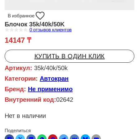
В избранное
Блочок 35k/40k/50K
0
отзывов клиентов
О
14147
₸
ц
е
н
к
КУПИТЬ В ОДИН КЛИК
а
0
и
Артикул:
35k/40k/50k
з
5
Категории:
Автокран
Бренд:
Не применимо
Внутренний код:
02642
Нет в наличии
Поделиться